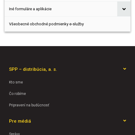
Iné formuláre a aplikácie
Všeobecné obchodné podmienky e-služby
SPP – distribúcia, a. s.
Kto sme
Čo robíme
Pripravení na budúcnosť
Pre médiá
Správy