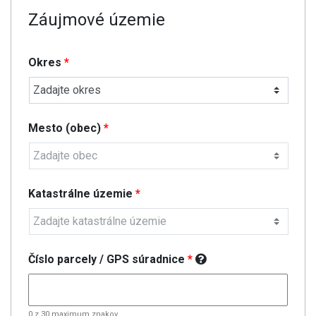
Záujmové územie
Okres
*
Mesto (obec)
*
Katastrálne územie
*
Číslo parcely / GPS súradnice
*
0 z 30 maximum znakov