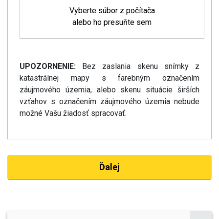
doc,
Vyberte súbor z počítača
docx,
alebo ho presuňte sem
xls,
xlsx,
pdf,
jpg,
UPOZORNENIE:
Bez zaslania skenu snímky z
jpeg,
katastrálnej mapy s farebným označením
png,
záujmového územia, alebo skenu situácie širších
gif.
vzťahov s označením záujmového územia nebude
možné Vašu žiadosť spracovať.