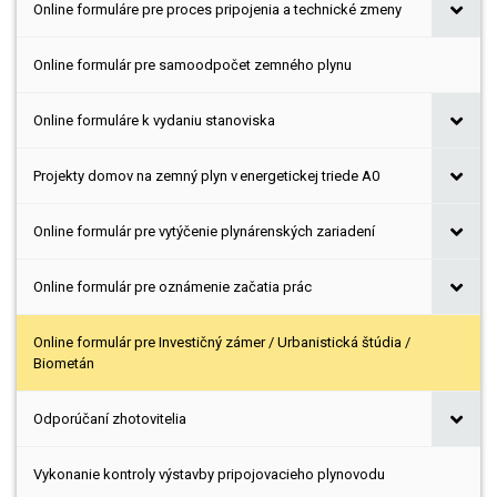
Online formuláre pre proces pripojenia a technické zmeny
Online formulár pre samoodpočet zemného plynu
Online formuláre k vydaniu stanoviska
Projekty domov na zemný plyn v energetickej triede A0
Online formulár pre vytýčenie plynárenských zariadení
Online formulár pre oznámenie začatia prác
Online formulár pre Investičný zámer / Urbanistická štúdia /
Biometán
Odporúčaní zhotovitelia
Vykonanie kontroly výstavby pripojovacieho plynovodu