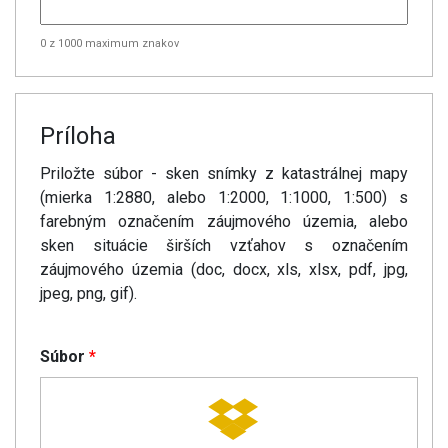
0 z 1000 maximum znakov
Príloha
Priložte súbor - sken snímky z katastrálnej mapy
(mierka 1:2880, alebo 1:2000, 1:1000, 1:500) s
farebným označením záujmového územia, alebo
sken situácie širších vzťahov s označením
záujmového územia (doc, docx, xls, xlsx, pdf, jpg,
jpeg, png, gif).
Súbor
*
Accepted
file
types: