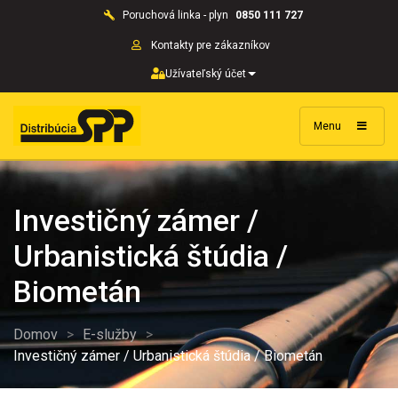
Poruchová linka - plyn
0850 111 727
Kontakty pre zákazníkov
Užívateľský účet
Menu
Investičný zámer /
Urbanistická štúdia /
Biometán
Domov
>
E-služby
>
Investičný zámer / Urbanistická štúdia / Biometán