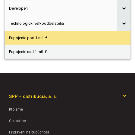
Developeri
Technologickí veľkoodberatelia
Pripojenie pod 1 mil. €
Pripojenie nad 1 mil. €
SPP – distribúcia, a. s.
Kto sme
Čo robíme
Pripravení na budúcnosť