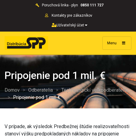
Poruchová linka - plyn
0850 111 727
Kontakty pre zákazníkov
Užívateľský účet
Menu
Pripojenie pod 1 mil. €
Domov
>
Odberatelia
>
Technologickí veľkoodberatelia
>
Pripojenie pod 1 mil. €
V prípade, ak výsledok Predbežnej štúdie realizovateľnosti
stanoví výšku predpokladaných nákladov na pripojenie