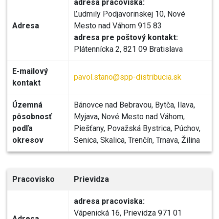
adresa pracoviska:
Ľudmily Podjavorinskej 10, Nové
Adresa
Mesto nad Váhom 915 83
adresa pre poštový kontakt:
Plátennícka 2, 821 09 Bratislava
E-mailový
pavol.stano@spp-distribucia.sk
kontakt
Územná
Bánovce nad Bebravou, Bytča, Ilava,
pôsobnosť
Myjava, Nové Mesto nad Váhom,
podľa
Piešťany, Považská Bystrica, Púchov,
okresov
Senica, Skalica, Trenčín, Trnava, Žilina
Pracovisko
Prievidza
adresa pracoviska:
Vápenická 16, Prievidza 971 01
Adresa