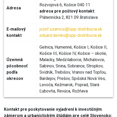
Rozvojová 6, Košice 040 11
Adresa
adresa pre poštový kontakt:
Plátennícka 2, 821 09 Bratislava
E-mailový
jozef.szamosi@spp-distribucia.sk
kontakt
eduard.demko@spp-distribucia.sk
Gelnica, Humenné, Košice I, Košice II,
Košice III, Košice IV, Košice – okolie,
Územná
Malacky, Medzilaborce, Michalovce,
pôsobnosť
Sabinov, Snina, Sobrance, Stropkov,
podľa
Svidník, Trebišov, Vranov nad Topľou,
okresov
Bardejov, Prešov, Spišská Nová Ves,
Levoča, Kežmarok, Poprad, Stará
Ľubovňa, Revúca, Rožňava
Kontakt pre poskytovanie vyjadrení k investičným
zámerom a urbanistickým štúdiám pre celé Slovensko: