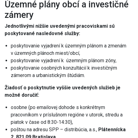
Územné plány obcí a investičné
zámery
Jednotlivými nižšie uvedenými pracoviskami sú
poskytované nasledovné služby:
poskytovanie vyjadrení k územným plánom a zmenám
v územných plánoch miest/obcí,
poskytovanie vyjadrení k územným plánom zóny,
poskytovanie osobných konzultácií k investičným
zámerom a urbanistickým štúdiám.
Žiadosť o poskytnutie vyššie uvedených služieb je
možné doručiť:
osobne (po emailovej dohode s konkrétnym
pracovníkom v príslušnom regióne v utorok, stredu a
piatok v čase od 8:30-14:30),
poštou na adresu SPP – distribúcia, a.s.,
Plátennícka
2, 821 09 Bratislava.