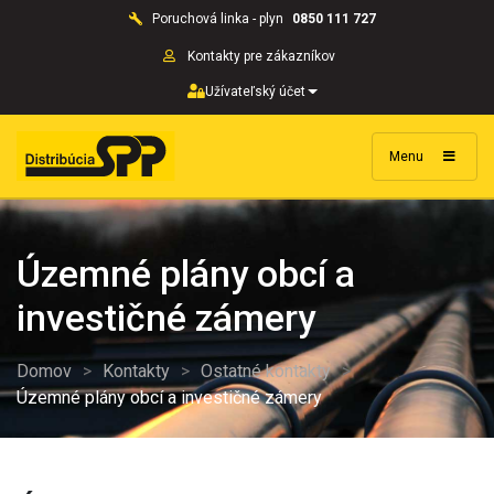
Poruchová linka - plyn
0850 111 727
Kontakty pre zákazníkov
Užívateľský účet
Menu
Územné plány obcí a
investičné zámery
Domov
>
Kontakty
>
Ostatné kontakty
>
Územné plány obcí a investičné zámery