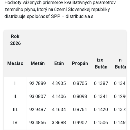
Hodnoty vážených priemerov kvalitatívnych parametrov
zemného plynu, ktorý na území Slovenskej republiky
distribuuje spoločnosť SPP – distribúcia,a.s.
Rok
Z
2026
izo-
n-
Mesiac
Metán
Etán
Propán
Bután
Bután
I.
92.7889
4.3935
0.8705
0.1387
0.1341
II.
93.0807
4.1406
0.8098
0.1341
0.1290
III.
92.9487
4.1634
0.8761
0.1420
0.1378
IV.
93.4856
3.8688
0.9907
0.1506
0.1469