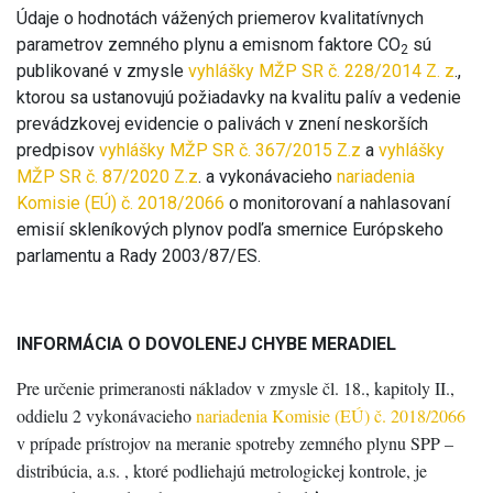
Údaje o hodnotách vážených priemerov kvalitatívnych
parametrov zemného plynu a emisnom faktore CO
sú
2
publikované v zmysle
vyhlášky MŽP SR č. 228/2014 Z. z
.,
ktorou sa ustanovujú požiadavky na kvalitu palív a vedenie
prevádzkovej evidencie o palivách v znení neskorších
predpisov
vyhlášky MŽP SR č. 367/2015 Z.z
a
vyhlášky
MŽP SR č. 87/2020 Z.z
. a vykonávacieho
nariadenia
Komisie (EÚ) č. 2018/2066
o monitorovaní a nahlasovaní
emisií skleníkových plynov podľa smernice Európskeho
parlamentu a Rady 2003/87/ES.
INFORMÁCIA O DOVOLENEJ CHYBE MERADIEL
Pre určenie primeranosti nákladov v zmysle čl. 18., kapitoly II.,
oddielu 2 vykonávacieho
nariadenia Komisie (EÚ) č. 2018/2066
v prípade prístrojov na meranie spotreby zemného plynu SPP –
distribúcia, a.s. , ktoré podliehajú metrologickej kontrole, je