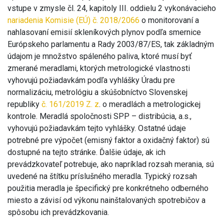
vstupe v zmysle čl. 24, kapitoly III. oddielu 2 vykonávacieho
nariadenia Komisie (EÚ) č. 2018/2066
o monitorovaní a
nahlasovaní emisií skleníkových plynov podľa smernice
Európskeho parlamentu a Rady 2003/87/ES, tak základným
údajom je množstvo spáleného paliva, ktoré musí byť
zmerané meradlami, ktorých metrologické vlastnosti
vyhovujú požiadavkám podľa vyhlášky Úradu pre
normalizáciu, metrológiu a skúšobníctvo Slovenskej
republiky
č. 161/2019 Z. z
. o meradlách a metrologickej
kontrole. Meradlá spoločnosti SPP – distribúcia, a.s.,
vyhovujú požiadavkám tejto vyhlášky. Ostatné údaje
potrebné pre výpočet (emisný faktor a oxidačný faktor) sú
dostupné na tejto stránke. Ďalšie údaje, ak ich
prevádzkovateľ potrebuje, ako napríklad rozsah merania, sú
uvedené na štítku príslušného meradla. Typický rozsah
použitia meradla je špecifický pre konkrétneho odberného
miesto a závisí od výkonu nainštalovaných spotrebičov a
spôsobu ich prevádzkovania.