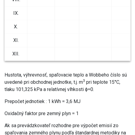
IX.
X.
XI.
XII.
Hustota, výhrevnosť, spaľovacie teplo a Wobbeho číslo sú
3
uvedené pri obchodnej jednotke, t.j. m
pri teplote 15°C,
tlaku 101,325 kPa a relatívnej vlhkosti ϕ=0.
Prepočet jednotiek : 1 kWh = 3,6 MJ
Oxidačný faktor pre zemný plyn = 1
Ak sa prevádzkovateľ rozhodne pre výpočet emisií zo
spaľovania zemného plynu podľa štandardnej metodiky na