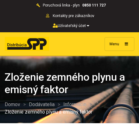
Poruchová linka - plyn
0850 111 727
Kontakty pre zákazníkov
Užívateľský účet
Menu
Zloženie zemného plynu a
emisný faktor
Domov
>
Dodávatelia
>
Informácie
>
Zloženie zemného plynu a emisný faktor