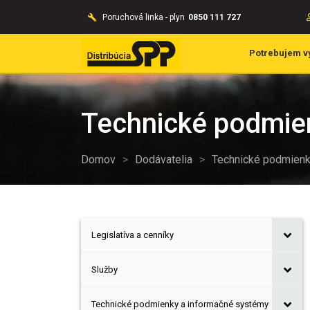
Poruchová linka - plyn
0850 111 727
Potrebujem v
Technické podmien
Domov
>
Dodávatelia
>
Technické podmienk
Legislatíva a cenníky
Služby
Technické podmienky a informačné systémy