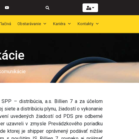
Tlačivá
Obstarávanie
Kariéra
Kontakty
kácie
 komunikácie
PP – distribúcia, a.s. Billien 7 a za účelom
j siete a distribúciu plynu, žiadostí o vykonanie
bavení uvedených žiadostí od PDS pre odberné
er uzavreli v zmysle Prevádzkového poriadku
de ktorej je shipper oprávnený podávať nižšie
s použitím IS Billien 7, rovnako aj prijímať