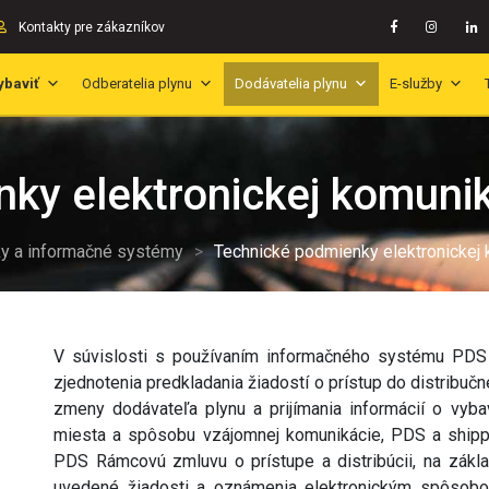
Kontakty pre zákazníkov
ybaviť
Odberatelia plynu
Dodávatelia plynu
E-služby
ky elektronickej komuni
y a informačné systémy
>
Technické podmienky elektronickej
V súvislosti s používaním informačného systému PDS S
zjednotenia predkladania žiadostí o prístup do distribučne
zmeny dodávateľa plynu a prijímania informácií o vy
miesta a spôsobu vzájomnej komunikácie, PDS a shipp
PDS Rámcovú zmluvu o prístupe a distribúcii, na zákla
uvedené žiadosti a oznámenia elektronickým spôsobom 