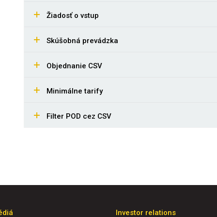
Žiadosť o vstup
Skúšobná prevádzka
Objednanie CSV
Minimálne tarify
Filter POD cez CSV
édiá
Investor relations