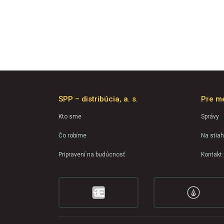
SPP – distribúcia, a. s.
Pre m
Kto sme
Správy
Čo robíme
Na stiah
Pripravení na budúcnosť
Kontakt