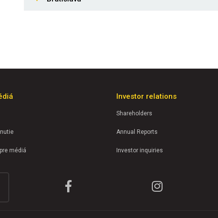
édiá
Investor relations
Shareholders
nutie
Annual Reports
 pre médiá
Investor inquiries