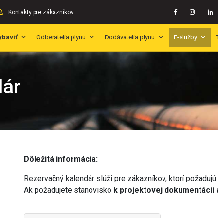
Kontakty pre zákazníkov
ybaviť
Odberatelia plynu
Dodávatelia plynu
E-služby
dár
Dôležitá informácia:
Rezervačný kalendár slúži pre zákazníkov, ktorí požadujú i
Ak požadujete stanovisko
k projektovej dokumentácii a