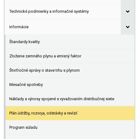
Technické podmienky a informačné systémy
Informácie
Štandardy kvality
Zloženie zemného plynu a emisný faktor
Štvrťročné správy o stave trhu s plynom
Mesačné spotreby
Náklady a výnosy spojené s vyvažovaním distribučnej siete
Plán údržby, rozvoja, odstávky a revízií
Program súladu