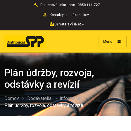
Poruchová linka - plyn
0850 111 727
Kontakty pre zákazníkov
Užívateľský účet
Menu
Plán údržby, rozvoja,
odstávky a revízií
Domov
>
Dodávatelia
>
Informácie
>
Plán údržby, rozvoja, odstávky a revízií