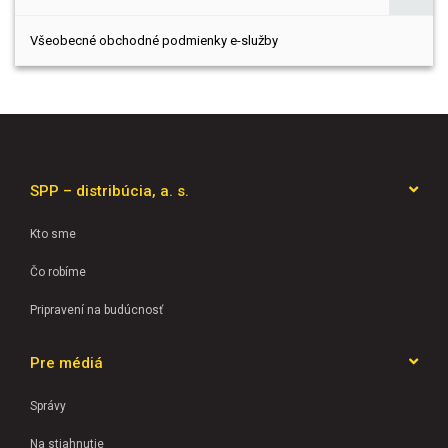
Všeobecné obchodné podmienky e-služby
SPP – distribúcia, a. s.
Kto sme
Čo robíme
Pripravení na budúcnosť
Pre médiá
Správy
Na stiahnutie