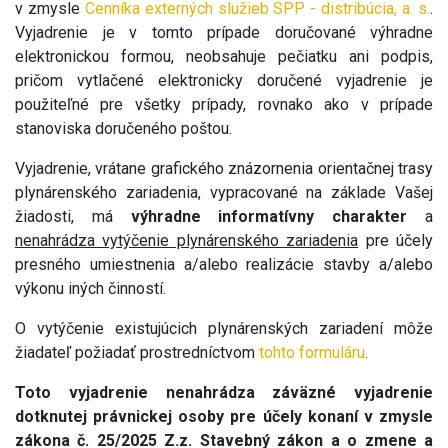
v zmysle
Cenníka externých služieb SPP - distribúcia, a. s.
.
Vyjadrenie je v tomto prípade doručované výhradne
elektronickou formou, neobsahuje pečiatku ani podpis,
pričom vytlačené elektronicky doručené vyjadrenie je
použiteľné pre všetky prípady, rovnako ako v prípade
stanoviska doručeného poštou.
Vyjadrenie, vrátane grafického znázornenia orientačnej trasy
plynárenského zariadenia, vypracované na základe Vašej
žiadosti, má
výhradne informatívny charakter
a
nenahrádza vytýčenie plynárenského zariadenia
pre účely
presného umiestnenia a/alebo realizácie stavby a/alebo
výkonu iných činností.
O vytýčenie existujúcich plynárenských zariadení môže
žiadateľ požiadať prostredníctvom
tohto formuláru
.
Toto vyjadrenie nenahrádza záväzné vyjadrenie
dotknutej právnickej osoby pre účely konaní v zmysle
zákona č. 25/2025 Z.z. Stavebný zákon a o zmene a