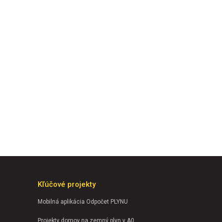
Kľúčové projekty
Mobilná aplikácia Odpočet PLYNU
Projekty domov na zemný plyn v A0