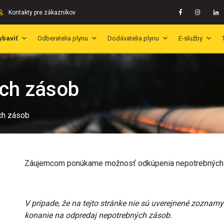
Kontakty pre zákazníkov
ybaviť
Odberatelia plynu
Dodávatelia plynu
E-služby
ých zásob
ch zásob
Záujemcom ponúkame možnosť odkúpenia nepotrebných zá
V prípade, že na tejto stránke nie sú uverejnené zoznam
konanie na odpredaj nepotrebných zásob.