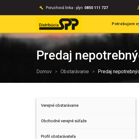
Poruchová linka - plyn
0850 111 727
Potrebujem v
Predaj nepotrebn
Domov
>
Obstarávanie
>
Predaj nepotrebný
Verejné obstarávanie
Obchodné verejné súťaže
Profil obstarávateľa