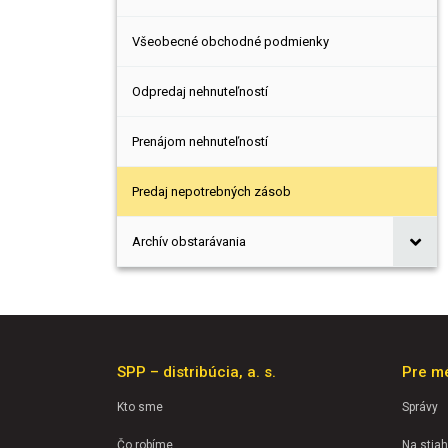
Všeobecné obchodné podmienky
Odpredaj nehnuteľností
Prenájom nehnuteľností
Predaj nepotrebných zásob
Archív obstarávania
SPP – distribúcia, a. s.
Pre m
Kto sme
Správy
Čo robíme
Na stiah