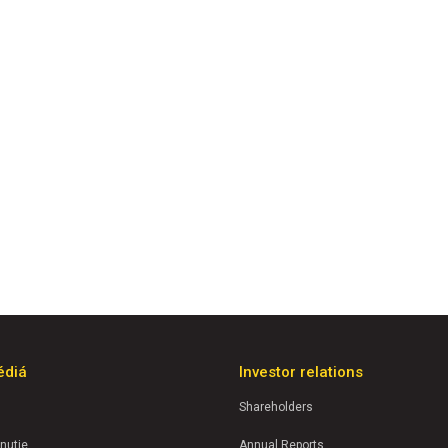
édiá
Investor relations
Shareholders
nutie
Annual Reports