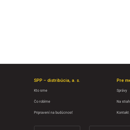
SPP – distribúcia, a. s.
Pre m
Kto sme
Správy
Čo robíme
Na stiah
Pripravení na budúcnosť
Kontakt