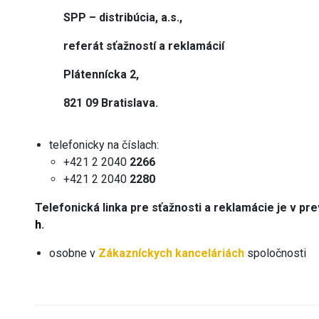
SPP – distribúcia, a.s.,
referát sťažností a reklamácií
Plátennícka 2,
821 09 Bratislava.
telefonicky na číslach:
+421 2 2040
2266
+421 2 2040
2280
Telefonická linka pre sťažnosti a reklamácie je v p
h
.
osobne v
Zákazníckych kanceláriách
spoločnosti