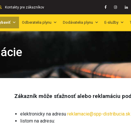
Kontakty pre zákazníkov
ybaviť
Odberatelia plynu
Dodávatelia plynu
E-služby
mácie
Zákazník môže sťažnosť alebo reklamáciu pod
elektronicky na adresu
reklamacie@spp-distribucia.sk
listom na adresu: