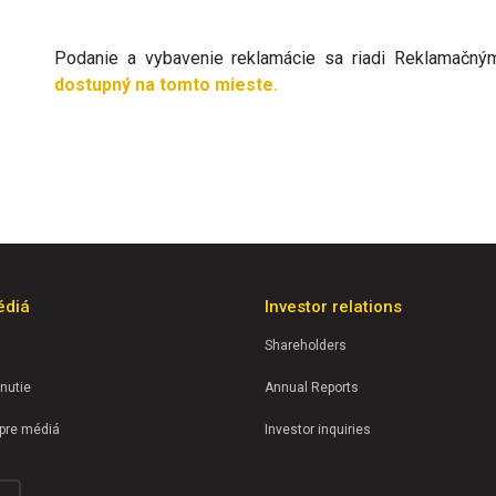
Podanie a vybavenie reklamácie sa riadi Reklamačným
dostupný na tomto mieste.
édiá
Investor relations
Shareholders
nutie
Annual Reports
 pre médiá
Investor inquiries