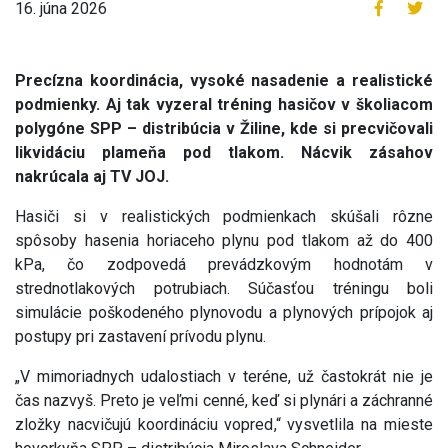
16. júna 2026
Precízna koordinácia, vysoké nasadenie a realistické
podmienky. Aj tak vyzeral tréning hasičov v školiacom
polygóne SPP – distribúcia v Žiline, kde si precvičovali
likvidáciu plameňa pod tlakom. Nácvik zásahov
nakrúcala aj TV JOJ.
Hasiči si v realistických podmienkach skúšali rôzne
spôsoby hasenia horiaceho plynu pod tlakom až do 400
kPa, čo zodpovedá prevádzkovým hodnotám v
strednotlakových potrubiach. Súčasťou tréningu boli
simulácie poškodeného plynovodu a plynových prípojok aj
postupy pri zastavení prívodu plynu.
„V mimoriadnych udalostiach v teréne, už častokrát nie je
čas nazvyš. Preto je veľmi cenné, keď si plynári a záchranné
zložky nacvičujú koordináciu vopred,“ vysvetlila na mieste