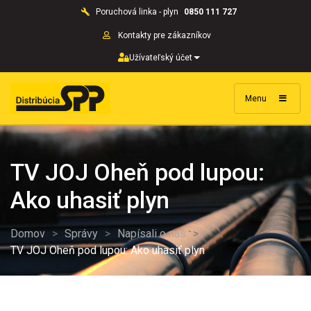
Poruchová linka - plyn
0850 111 727
Kontakty pre zákazníkov
Užívateľský účet
Menu
TV JOJ Oheň pod lupou:
Ako uhasiť plyn
Domov
>
Správy
>
Napísali o nás
>
TV JOJ Oheň pod lupou: Ako uhasiť plyn