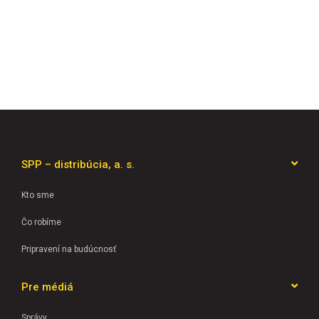
SPP – distribúcia, a. s.
Kto sme
Čo robíme
Pripravení na budúcnosť
Pre médiá
Správy