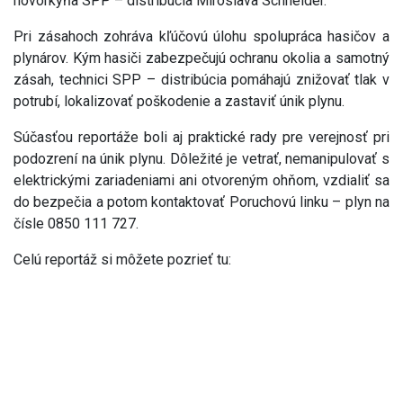
hovorkyňa SPP – distribúcia Miroslava Schneider.
Pri zásahoch zohráva kľúčovú úlohu spolupráca hasičov a
plynárov. Kým hasiči zabezpečujú ochranu okolia a samotný
zásah, technici SPP – distribúcia pomáhajú znižovať tlak v
potrubí, lokalizovať poškodenie a zastaviť únik plynu.
Súčasťou reportáže boli aj praktické rady pre verejnosť pri
podozrení na únik plynu. Dôležité je vetrať, nemanipulovať s
elektrickými zariadeniami ani otvoreným ohňom, vzdialiť sa
do bezpečia a potom kontaktovať Poruchovú linku – plyn na
čísle 0850 111 727.
Celú reportáž si môžete pozrieť tu: